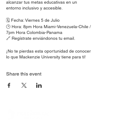
alcanzar tus metas educativas en un
entorno inclusivo y accesible.
🗓️ Fecha: Viernes 5 de Julio
🕒 Hora: 8pm Hora Miami-Venezuela-Chile /
7pm Hora Colombia-Panama
🔗 Regístrate enviándonos tu email.
¡No te pierdas esta oportunidad de conocer
lo que Mackenzie University tiene para ti!
Share this event
221 W Hallandale Beach Blvd #203
Hallandale Beach, Florida, 3300
9