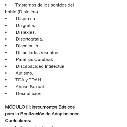
•        Trastornos de los sonidos del 
habla (Dislalias).
•        Dispraxia.
•        Disgrafía.
•        Dislexias.
•        Disortografía.
•        Discalculia.
•        Dificultades Visuales.
•        Parálisis Cerebral.
•        Discapacidad Intelectual.
•        Autismo.
•        TDA y TDAH.
•        Abuso Sexual.
•        Desnutrición.
MÓDULO III: Instrumentos Básicos 
para la Realización de Adaptaciones 
Curriculares: