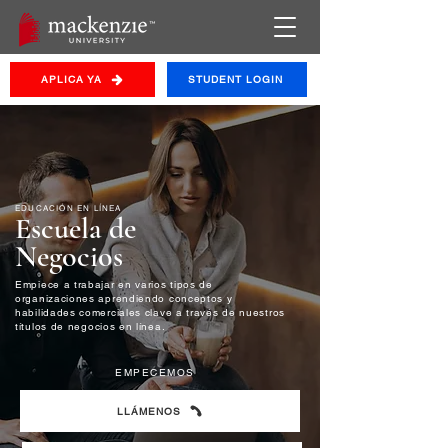
APLICA YA
STUDENT LOGIN
EDUCACIÓN EN LÍNEA
Escuela de
Negocios
Empiece a trabajar en varios tipos de
organizaciones aprendiendo conceptos y
habilidades comerciales clave a través de nuestros
títulos de negocios en línea.
EMPECEMOS
LLÁMENOS