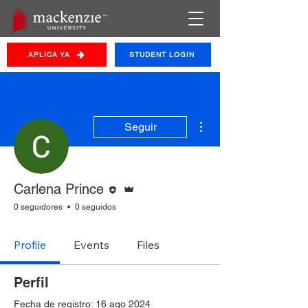
APLICA YA
STUDENT LOGIN
Más acciones
Seguir
Editor
Administrador
Carlena Prince
0 seguidores
0 seguidos
Profile
Events
Files
Perfil
Fecha de registro: 16 ago 2024